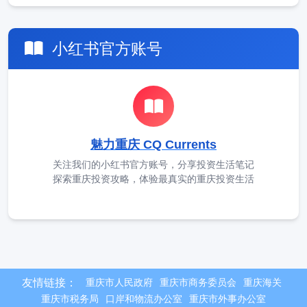
小红书官方账号
魅力重庆 CQ Currents
关注我们的小红书官方账号，分享投资生活笔记
探索重庆投资攻略，体验最真实的重庆投资生活
友情链接：
重庆市人民政府
重庆市商务委员会
重庆海关
重庆市税务局
口岸和物流办公室
重庆市外事办公室