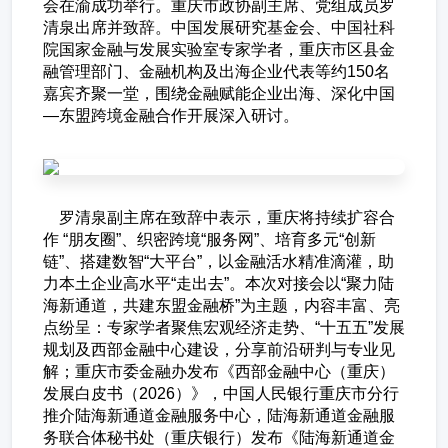
会在渝成功举行。重庆市政协副主席、党组成员罗
清泉出席并致辞。中国发展研究基金会、中国社科
院国家金融与发展实验室专家学者，重庆市区县金
融管理部门、金融机构及出海企业代表等约150名
嘉宾齐聚一堂，围绕金融赋能企业出海、深化中国
—东盟跨境金融合作开展深入研讨。
罗清泉副主席在致辞中表示，重庆将持续扩容合
作 “朋友圈”、织密跨境“服务网”、培育多元“创新
链”、搭建数智“大平台”，以金融活水精准滴灌，助
力本土企业高水平“走出去”。本次对接会以“聚力陆
海新通道，共建东盟金融桥”为主题，内容丰富、亮
点纷呈：专家学者聚焦宏观经济走势、“十五五”发展
规划及西部金融中心建设，分享前沿研判与专业见
解；重庆市委金融办发布《西部金融中心（重庆）
发展白皮书（2026）》，中国人民银行重庆市分行
推介陆海新通道金融服务中心，陆海新通道金融服
务联合体秘书处（重庆银行）发布《陆海新通道金