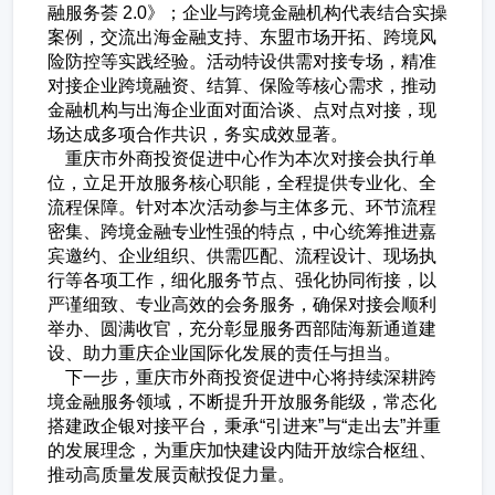
融服务荟 2.0》；企业与跨境金融机构代表结合实操
案例，交流出海金融支持、东盟市场开拓、跨境风
险防控等实践经验。活动特设供需对接专场，精准
对接企业跨境融资、结算、保险等核心需求，推动
金融机构与出海企业面对面洽谈、点对点对接，现
场达成多项合作共识，务实成效显著。
重庆市外商投资促进中心作为本次对接会执行单
位，立足开放服务核心职能，全程提供专业化、全
流程保障。针对本次活动参与主体多元、环节流程
密集、跨境金融专业性强的特点，中心统筹推进嘉
宾邀约、企业组织、供需匹配、流程设计、现场执
行等各项工作，细化服务节点、强化协同衔接，以
严谨细致、专业高效的会务服务，确保对接会顺利
举办、圆满收官，充分彰显服务西部陆海新通道建
设、助力重庆企业国际化发展的责任与担当。
下一步，重庆市外商投资促进中心将持续深耕跨
境金融服务领域，不断提升开放服务能级，常态化
搭建政企银对接平台，秉承“引进来”与“走出去”并重
的发展理念，为重庆加快建设内陆开放综合枢纽、
推动高质量发展贡献投促力量。